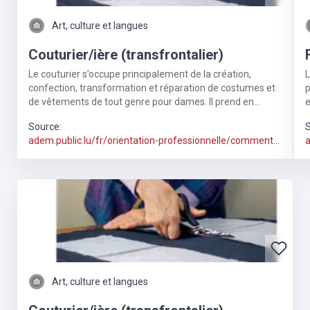
Art, culture et langues
Couturier/ière (transfrontalier)
Le couturier s’occupe principalement de la création,
L
confection, transformation et réparation de costumes et
p
de vêtements de tout genre pour dames. Il prend en
e
charge le dessin de croquis, la coutu
Source:
S
adem.public.lu/fr/orientation-professionnelle/comment-
a
trouver-metier.html
t
Art, culture et langues